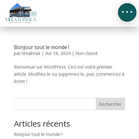
Accueil
Bonjour tout le monde !
par
timalmax
|
Avr 16, 2024
|
Non classé
La
Villa
KAMALA
Bienvenue sur WordPress. Ceci est votre premier
article. Modifiez-le ou supprimez-le, puis commencez à
Je
réserve
mon
écrire !
séjour
A
faire,
Rechercher
à
voir
Articles récents
Contact
&
accès
Bonjour tout le monde !